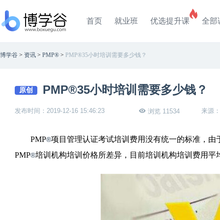
首页
就业班
优选提升课
全部
博学谷
>
资讯
>
PMP®
>
PMP®35小时培训需要多少钱？
PMP®35小时培训需要多少钱？
原创
发布时间：2019-12-16 15:46:23
来源
浏览 11534
PMP
项目管理认证考试培训费用没有统一的标准，由于
®
PMP
培训机构培训价格所差异，目前培训机构培训费用平均
®