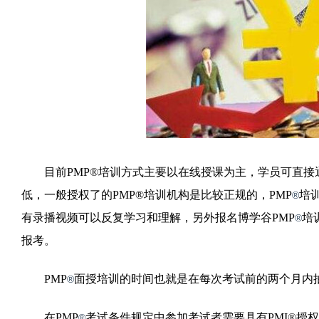
目前PMP®培训方式主要以在线授课为主，学员可直接
低，一般授权了的PMP®培训机构是比较正规的，PMP
培
®
有录播视频可以反复学习和理解，另外报名博学谷PMP
培
®
报考。
PMP
面授培训的时间也就是在每次考试前的两个月内
®
在PMP
考试条件规定中参加考试者需要具有PMI®授权
®