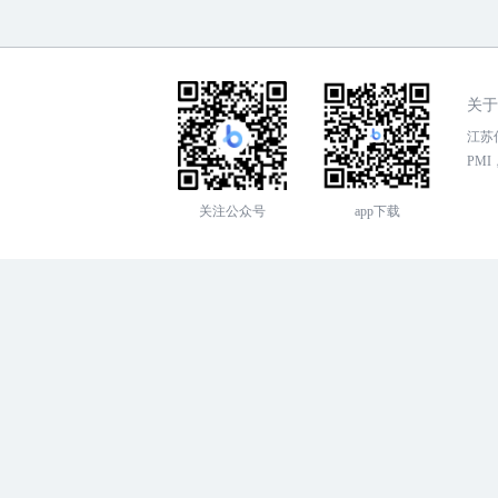
关于
江苏传
PMI，
关注公众号
app下载