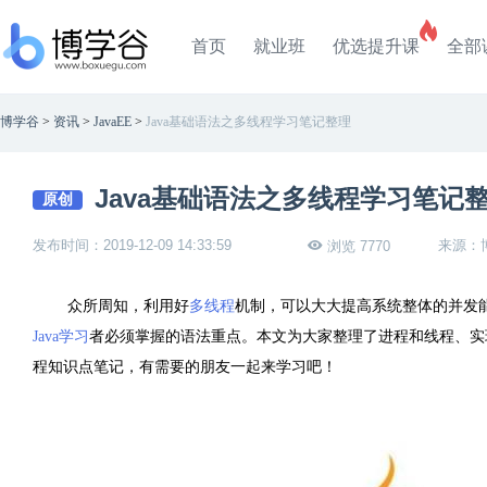
首页
就业班
优选提升课
全部
博学谷
>
资讯
>
JavaEE
>
Java基础语法之多线程学习笔记整理
Java基础语法之多线程学习笔记
原创
发布时间：2019-12-09 14:33:59
来源：
浏览 7770
众所周知，利用好
多线程
机制，可以大大提高系统整体的并发
Java学习
者必须掌握的语法重点。本文为大家整理了进程和线程、实
程知识点笔记，有需要的朋友一起来学习吧！