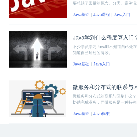
要总结了常量的概念、分类、案例演
吧~
Java基础
Java课程
Java入门
Java学到什么程度算入门
不少学员学习Java时不知道自己
知道自己所处的阶段。
Java基础
Java入门
微服务和分布式的联系与
微服务和分布式的联系与区别什么？
协助完成业务，而微服务是一种特殊
到不同的机器上，各个业务模块之间
Java基础
Java框架
是分散在多个服务器上也可以是同一