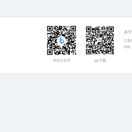
关于
江苏传
PMI，
关注公众号
app下载