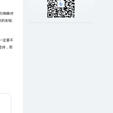
引蜘蛛对
的友链;
一定要不
坚持，而