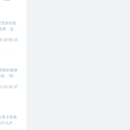
度竞价的投
效果，这样
价的数据分
8 18:09:15
更新的规律
析，SEO
3 10:36:37
文章才容易
竟什么才是
看如何打造