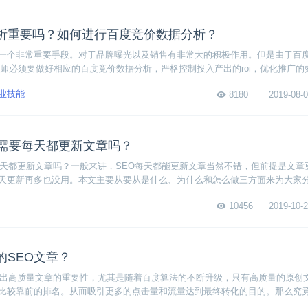
析重要吗？如何进行百度竞价数据分析？
一个非常重要手段。对于品牌曝光以及销售有非常大的积极作用。但是由于百
价师必须要做好相应的百度竞价数据分析，严格控制投入产出的roi，优化推广的
成本产生更大的效益。因此百度竞价数据分析是非常重要，那如何进行百度竞
业技能
8180
2019-08-0
化需要每天都更新文章吗？
每天都更新文章吗？一般来讲，SEO每天都能更新文章当然不错，但前提是文章
天更新再多也没用。本文主要从要从是什么、为什么和怎么做三方面来为大家分
，感兴趣的小伙伴赶紧来看看吧。
10456
2019-10-2
的SEO文章？
产出高质量文章的重要性，尤其是随着百度算法的不断升级，只有高质量的原创
比较靠前的排名。从而吸引更多的点击量和流量达到最终转化的目的。那么究
？简单来讲，就是同时兼顾可读性、时效性和原创性三点的文章。下面详细来看