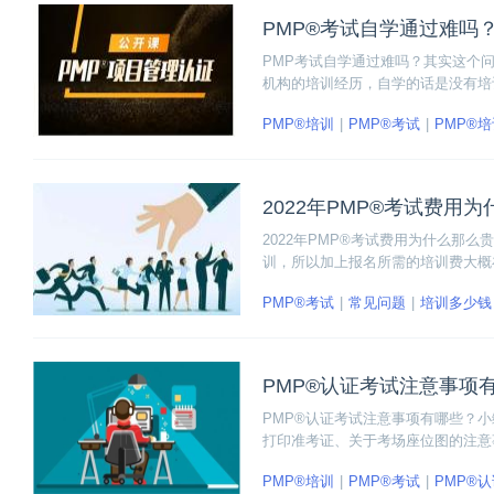
PMP®考试自学通过难吗
PMP考试自学通过难吗？其实这个
机构的培训经历，自学的话是没有培
要报考PMP要怎么学？就一定要参
PMP®培训
PMP®考试
PMP®
培训证书又能便捷高效地学到知识。
2022年PMP®考试费用
2022年PMP®考试费用为什么那么
训，所以加上报名所需的培训费大概
因。
PMP®考试
常见问题
培训多少钱
PMP®认证考试注意事项
PMP®认证考试注意事项有哪些？小
打印准考证、关于考场座位图的注意
PMP®培训
PMP®考试
PMP®