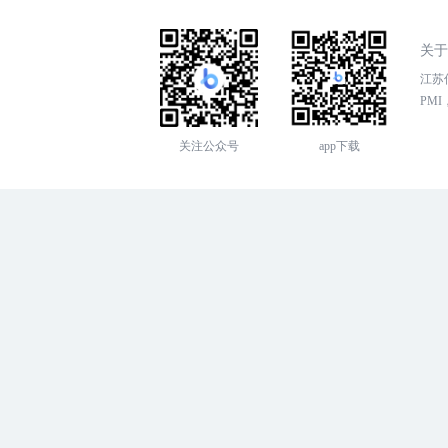
关于
江苏传
PMI，
关注公众号
app下载