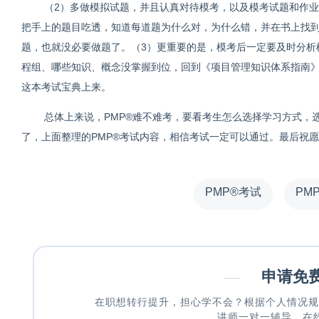
（2）多做模拟试题，并且认真对待模考，以及模考试题和作
把手上的题目吃透，知道每道题为什么对，为什么错，并在书上找
题，也就没必要做题了。（3）更重要的是，模考后一定要及时分析
程组、哪些知识、概念没掌握到位，回到《项目管理知识体系指南》(
这本考试宝典上来。
总体上来说，PMP®难不难考，要看考生怎么选择学习方式，
了，上面整理的PMP®考试内容，相信考试一定可以通过。最后祝
PMP®考试
PM
—
申请免
在职想转行提升，担心学不会？根据个人情况规
讲师一对一辅导，在