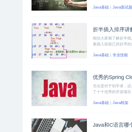
Java基础
Java面试
折半插入排序讲
相信大家都了解折半插
素插入前面已排好序的
折半插入排序讲解 ，
Java基础
专业技能
优秀的Spring 
无论是对于初学者，还是
了十个优秀的开源项目，分别是spr
spring-cloud、x
Java基础
Java框架
Java和C语言