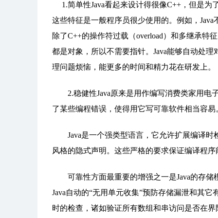
1.简单性Java看起来设计得很像C++，但是
这些特征是一般程序员很少使用的。例如，Java不支持g
除了C++的操作符过载（overload）和多继
都是对象，所以不需要指针。Java能够自动处
理问题烦恼，能更多的时间和精力花在研发上。
2.稳健性Java原来是用作编写消费类家用电
了某些编程错误，使得用它写可靠软件相当容易
Java是一个强类型语言，它允许扩展编译时检
风格的隐式声明。这些严格的要求保证编译程序
可靠性方面最重要的增强之一是Java的存储模
Java自动的“无用单元收集”预防存储漏泄和其
时的检查，诸如验证所有数组和串访问是否在界