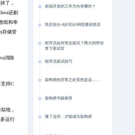
去掉了，
前端开发的工作方向有哪些？
ava还剔
，数组和串
简历加分-4步写出HR想要的简历
为存储管
程序员如何突击面试？两大招带你
拿下面试官
va消除
程序员面试技巧
架构师的厉害之处竟然是这……
不支持C
架构师书籍推荐
类似地，
懂了这些，才能成为架构师
许多运行