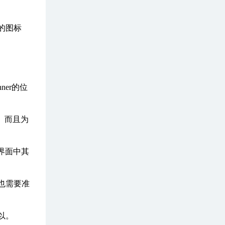
的图标
er的位
。而且为
界面中其
也需要准
以。