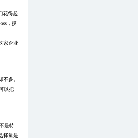
们花得起
ss，摸
这家企业
却不多。
可以把
不是特
选择量是