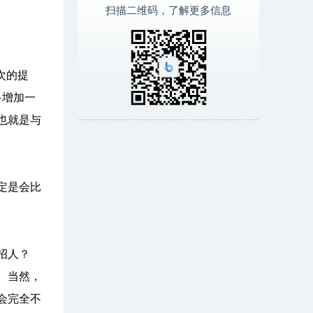
扫描二维码，了解更多信息
次的提
多增加一
也就是与
定是会比
招人？
。当然，
会完全不