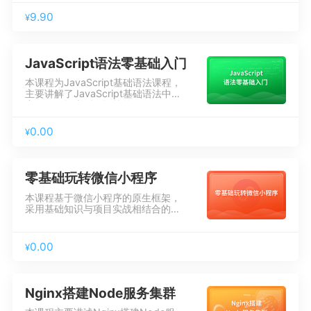
细讲解3个状态管理库的基本使用方
法、核心概念，之后用购物车案例分
9.90
¥
别演示Vuex、Redux和Mobx传值的
实现方式，并且对3种状态管理库进
行横向的对比和操作演示。
JavaScript语法零基础入门
本课程为JavaScript基础语法课程，
主要讲解了JavaScript基础语法中的
变量、数据类型、运算符、循环语
句、流程控制语句（if else 、三元表
达式、switch）、循环（for、
0.00
¥
while、do while）、数组、函数、
对象以及JavaScript案例。
零基础玩转微信小程序
本课程基于微信小程序的原生框架，
采用基础知识与项目实战相结合的方
式，由浅入深地搞定从0基础入门所
需的相关知识与技能。</br>课程分
为两个模块：基础知识和电商实战项
0.00
¥
目。
Nginx搭建Node服务集群