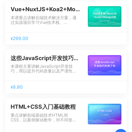
Vue+NuxtJS+Koa2+Mongo开发全栈电商平台
本课重点讲解后端技术解决方案，通
过实战项目学习Vue技术栈、
Node、Koa2、MongoDB、
Mongoose、Redis、NuxtJS等热门
后端技术，帮学员掌握企业级前后端
299.00
¥
分离项目的开发经验以及技术解决方
案，提升职场竞争力。
这些JavaScript开发技巧你用了吗
本课程主要讲解JavaScript开发技
巧，用以提升代码质量以及严谨性，
从而写出 “高大上”的代码！
9.90
¥
HTML+CSS入门基础教程
重点讲解前端基础技术HTML和
CSS，以案例驱动教学，对不同形式
的案例进行穿插讲解，通过实际操作
熟练运用知识点，掌握HTML和CSS