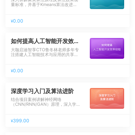
量标准，并基于Kmeans算法改进优
化方法，提升整体聚类效果。讲解
DBSCAN、层次聚类、谱聚类、
Mean Shift聚类、SOM聚类、AP聚
0.00
¥
类等高阶算法，结合文本文档、客户
价值综合实践案例，让学员掌握聚类
算法数据分析、挖掘商业价值的方
法。
如何提高人工智能开发效率经验
大咖启迪智享CTO鲁冬林老师多年专
注搭建人工智能技术与应用的共享服
务平台，解决人工智能应用与发展方
面跨学科瓶颈问题，总结多年AI开发
经验倾囊分享。提供多种人工智能效
0.00
¥
率提升思路，分享如何合理选择开发
要素、主流算法框架、AI开发环境搭
建常见问题等内容。
深度学习入门及算法进阶
结合项目案例讲解神经网络
（CNN/RNN/GAN）原理，深入学
习卷积神经网络（CNN）、循环神经
网络（RNN）、对抗神经网络
（GAN），并以数字识别、手势识
399.00
¥
别、机器翻译、图片生成等项目案例
进行实操演示，让学员深刻理解算法
底层原理，具备使用 TensorFlow开