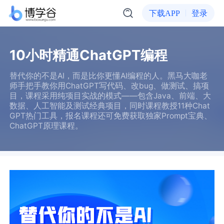
下载APP
登录
10小时精通ChatGPT编程
替代你的不是AI，而是比你更懂AI编程的人。黑马大咖老
师手把手教你用ChatGPT写代码、改bug、做测试、搞项
目，课程采用纯项目实战的模式——包含Java、前端、大
数据、人工智能及测试经典项目，同时课程教授11种Chat
GPT热门工具，报名课程还可免费获取独家Prompt宝典、
ChatGPT原理课程。