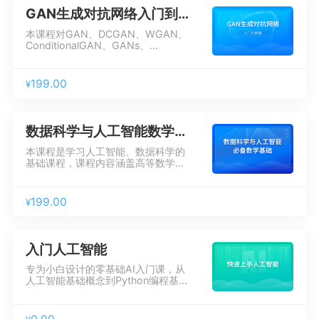
发项目的能力。
GAN生成对抗网络入门到精通
本课程对GAN、DCGAN、WGAN、
ConditionalGAN、GANs、
CycleGAN这6类GAN模型进行了深
入剖析，并通过对17篇顶会论文的阅
读，复现了其核心代码，让你建立完
199.00
¥
整GAN知识体系的同时，可以在工作
中扎实而自主的复现各类经典算法。
数据科学与人工智能数学基础
本课程是学习人工智能、数据科学的
基础课程，课程内容涵盖高等数学、
线性代数、概率论、统计学等核心数
学知识，讲解深入浅出，简明易懂，
零基础学员也可学习，扫除AI职业道
199.00
¥
路中的数学障碍，为后续的深入学习
奠定坚实的基础。
入门人工智能
专为小白设计的零基础AI入门课，从
人工智能基础概念到Python编程基础
和数据科学库Numpy，从线性回
归，逻辑回归，梯度下降等机器学习
算法的逻辑推导,求解到使用编程实现