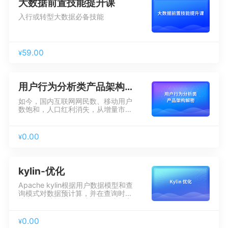
大数据前置技能提升课
入行或转型大数据必备技能
59.00
¥
用户行为分析类产品架构解密
如今，国内互联网网民数、移动用户
数饱和，人口红利消失，从增量市场
进入存量市场。增量乏力，存量市场
竞争更加激烈。因此各大互联网公司
纷纷把目光由结果数据分析转移到过
0.00
¥
程数据分析(用户行为数据)，本课旨
在解密用户行为分析类产品背后的原
理和架构，顺带灌输一下精细化运营
的思想，供大家参考。
kylin-优化
Apache kylin根据用户数据模型和查
询模式对数据预计算，并在查询时直
接利用预计算结果，从而指数倍提高
分析性能。但是随着数据增长，预计
算时间不断延长，预计算数据急剧膨
0.00
¥
胀导致存储压力成倍增加，最终反而