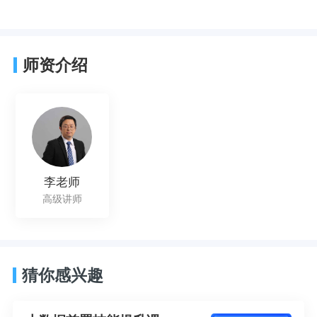
师资介绍
李老师
高级讲师
猜你感兴趣