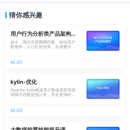
猜你感兴趣
用户行为分析类产品架构解密
如今，国内互联网网民数、移动用户
数饱和，人口红利消失，从增量市场
进入存量市场。增量乏力，存量市场
竞争更加激烈。因此各大互联网公司
纷纷把目光由结果数据分析转移到过
0.00
¥
程数据分析(用户行为数据)，本课旨
在解密用户行为分析类产品背后的原
理和架构，顺带灌输一下精细化运营
的思想，供大家参考。
kylin-优化
Apache kylin根据用户数据模型和查
询模式对数据预计算，并在查询时直
接利用预计算结果，从而指数倍提高
分析性能。但是随着数据增长，预计
算时间不断延长，预计算数据急剧膨
0.00
¥
胀导致存储压力成倍增加，最终反而
导致分析性能下降。本公开课旨在带
大家分析性能优化思路，并梳理优化
技巧
大数据前置技能提升课