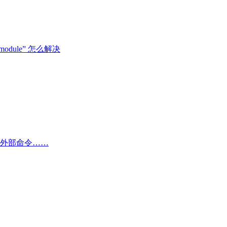
tk-module” 怎么解决
部或外部命令……