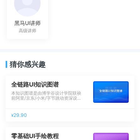
黑马UI讲师
高级讲师
猜你感兴趣
全链路UI知识图谱
本知识图谱是由博学谷设计学院联袂
前阿里/京东/小米/字节跳动资深设计
大咖倾力锻造,精美印刷彰显尊贵奢
华。内容涵盖设计师职业路径/岗位职
责/能力模型/岗位技能要求/设计规
29.90
¥
范/设计理论/工作流程/技能拓展。与
自己对照，如做360度CT扫描，可制
定明确的职业目标。
零基础UI手绘教程