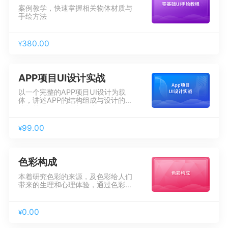
案例教学，快速掌握相关物体材质与
手绘方法
380.00
¥
APP项目UI设计实战
以一个完整的APP项目UI设计为载
体，讲述APP的结构组成与设计的尺
寸规范，APP开发制作流程、APP主
页风格设定与导航样式、APP内容页
面设计、APP跨平台设计规范及切图
99.00
¥
标注等。
色彩构成
本着研究色彩的来源，及色彩给人们
带来的生理和心理体验，通过色彩训
练提升人们对色彩的感觉度和审美
度。
0.00
¥