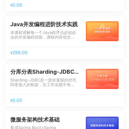
0.00
¥
Java并发编程进阶技术实践
本课程讲解每一个Java程序员必知必
会的并发编程技能，课程内容包含同
步器AQS、并发容器、线程池、并发
安全、Java内存模型5个方面，带你
全面掌握并发编程体系。学完本课程
299.00
¥
后你将对同步器AQS、并发安全、
Java内存模型等有一个清晰的认识，
并能够在工作中构建高并发、高可用
架构系统。
分库分表Sharding-JDBC实践
Sharding-JDBC是一套轻量级的对代
码零侵入的框架，在工作实践中有广
泛的应用。本课程重点讲解了垂直分
库、垂直分表、水平分库、水平分
表、读写分离等分库分表的各类解决
0.00
¥
方案，并且深入讲解Sharding-JDBC
框架的原理及使用方法，最后通过电
商平台综合案例进行实战演练，通过
本课程的学习可以应用到工作实践
微服务架构技术基础
中，解决大数据存储与处理的问题。
集成Spring Boot+Spring