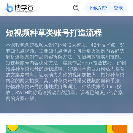
下载APP
登录
短视频种草类账号打造流程
本课程包含短视频人设IP起号12大模块、42个技术点、51
节知识点视频。主要知识点包含：抖音爆火案例内容趋势
解析爆款案例作品内容拆解方法、拍摄与剪辑实用技能、
短视频账号内容优化方法、爆款作品dou+投放技巧、好物
推荐种草类账号的赚钱逻辑、好物种草类百万粉达人都有
的文案素材库、让表演力为你的视频加把火、拍好种草类
内容的两大拍摄工具、种草类账号爆火视频的剪辑手法、
好物种草类账号的违规类目和词汇、种草类账号dou+投
放，3W1H助你迅速撬动自然流量。课程已知识点结合案
例的方案讲解。