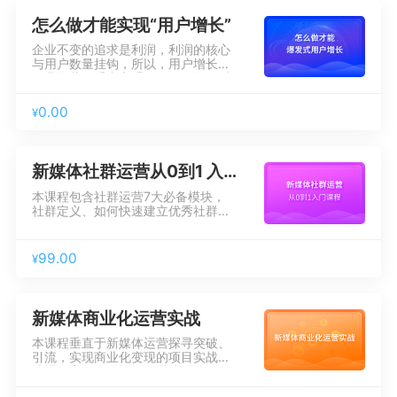
内容文案撰写技巧、账号表演力技
巧、视频拍摄技法及真实做好拍摄案
怎么做才能实现“用户增长”
例拆解、口播类账号剪辑手法、适合
的平台规则、口播类账号dou+投放
企业不变的追求是利润，利润的核心
的技巧及详细说明、口播类账号变现
与用户数量挂钩，所以，用户增长是
方法，课程已知识点结合案例的方案
企业运营的重中之重。如何在最短时
讲解。
间、以最低成本吸引到最多粉丝，是
企业新媒体运营的核心指标之一。本
0.00
¥
次课程依据埃里克·莱斯在《精益创
业》中提出的驱动增长三大引擎理
论：黏着式增长引擎、病毒式增长引
擎和付费式增长引擎。深度讲解内容
新媒体社群运营从0到1 入门课程
内容涨粉、裂变涨粉和付费涨粉策
略。
本课程包含社群运营7大必备模块，
社群定义、如何快速建立优秀社群、
目前主流社群涨粉秘籍、提升社群活
跃度的套路、提升社群用户转化率必
杀技，再到爆款社群案例剖析，还有
99.00
¥
社群运营面试宝典，给学员一套上百
万用户的社群拉新、促活、留存转化
模型。本课程注重理论和实操相结
合，案例拆解和知识梳理并行。学完
新媒体商业化运营实战
本课程后，0基础学员快速入门，并
具备胜任相应工作岗位的能力。
本课程垂直于新媒体运营探寻突破、
引流，实现商业化变现的项目实战。
从爆款案例账号拆解到搭建微信公众
号矩阵化运营，从深刻挖掘用户内心