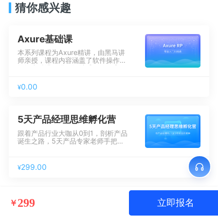
猜你感兴趣
Axure基础课
本系列课程为Axure精讲，由黑马讲
师亲授，课程内容涵盖了软件操作、
知识点精讲，课程设计采用项目案例
驱动式教学、从基础到进阶的系统化
讲解，帮助学员快速掌握Axure的使
0.00
¥
用。
5天产品经理思维孵化营
跟着产品行业大咖从0到1，剖析产品
诞生之路，5天产品专家老师手把手
带练，课程从产品思维、到数据和商
业思维环环相扣。
299.00
¥
299
立即报名
￥