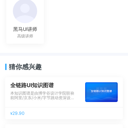
黑马UI讲师
高级讲师
猜你感兴趣
全链路UI知识图谱
本知识图谱是由博学谷设计学院联袂
前阿里/京东/小米/字节跳动资深设计
大咖倾力锻造,精美印刷彰显尊贵奢
华。内容涵盖设计师职业路径/岗位职
责/能力模型/岗位技能要求/设计规
29.90
¥
范/设计理论/工作流程/技能拓展。与
自己对照，如做360度CT扫描，可制
定明确的职业目标。