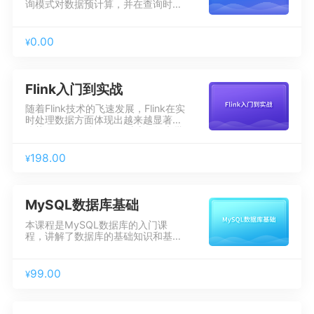
询模式对数据预计算，并在查询时直
接利用预计算结果，从而指数倍提高
分析性能。但是随着数据增长，预计
算时间不断延长，预计算数据急剧膨
0.00
¥
胀导致存储压力成倍增加，最终反而
导致分析性能下降。本公开课旨在带
大家分析性能优化思路，并梳理优化
技巧
Flink入门到实战
随着Flink技术的飞速发展，Flink在实
时处理数据方面体现出越来越显著的
优势。Flink作为一个针对流数据和批
数据的分布式处理引擎，其应用领域
越来越广泛。本课程将从Flink一站式
198.00
¥
处理框架的基础安装/技术要点/相关
操作等进行讲解，并结合Flink电商项
目，让学习者快速掌握Flink相关的开
发技术。
MySQL数据库基础
本课程是MySQL数据库的入门课
程，讲解了数据库的基础知识和基本
操作，以及数据库的查询和进阶操
作，此外还讲解了如何利用Python来
操作MySQL数据库。最后，提出
99.00
¥
了“事务”和“索引”两个重要的概念，
为后续数据库的进阶学习打好基础。
学完本课程可以对MySQL数据库有