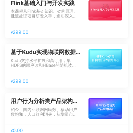
基本的了解，具备操作使用数据库的
Flink基础入门与开发实践
能力。
本课程从Flink基础知识、架构原理、
批流处理项目研发入手，逐步深入到
窗口与时间语义、状态容错等知识，
然后进阶到Table API与Flink SQL编
程、Flink CEP，最后以Flink融合
299.00
¥
Blink新特性结尾，本课程为你建立完
整的Flink知识体系并能够应用于实际
工作之中。
基于Kudu实现物联网数据存储与分析
Kudu支持水平扩展和高可用，集
HDFS的顺序读和HBase的随机读写
于一身，本课程对Kudu做了剖析，
包括Kudu原理、架构、集群部署、
Kudu优化技巧、表与模式设计等，
299.00
¥
最后结合一个物联网数据存储分析项
目，介绍了在工作中如何进行表和模
式设计，如何使用Kudu解决业务中
应对大规模数据分析和随机读写问
用户行为分析类产品架构解密
题。
如今，国内互联网网民数、移动用户
数饱和，人口红利消失，从增量市场
进入存量市场。增量乏力，存量市场
竞争更加激烈。因此各大互联网公司
纷纷把目光由结果数据分析转移到过
0.00
¥