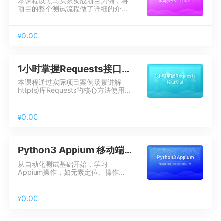
本课程以黑马头条实战项目为例，将
项目的整个测试流程做了详细的介
绍，并带着大家一起进行产品需求评
审，项目测试计划编写，测试需求分
析，以及测试用例的设计编写和执行
0.00
¥
操作，通过完成实际的功能业务测
试，一步一步教会大家面对一个企业
项目时该如何有序开展相关测试工
作，学生在掌握了测试基础理论的同
1小时掌握Requests接口测试
时，还学会了各种常用的测试方法及
管理工具的使用，胜任基础的软件测
本课程通过实际项目案例场景讲解
试工作轻松有余。
http(s)库Requests的核心方法使用
及封装，运用代码编写方式实现接口
的自动化测试。
0.00
¥
Python3 Appium 移动端自动化测试与框架开发
从自动化测试基础开始，学习
Appium操作，如元素定位、操作、
等待、滑动等，深入讲解PO、
unittest、yaml、配置文件、测试报
告等相关知识，基于关键字驱动、
0.00
¥
Pytest和jenkins持续集成完成App测
试框架设计与开发，掌握移动端自动
化测试技术并能灵活应对不同的测试