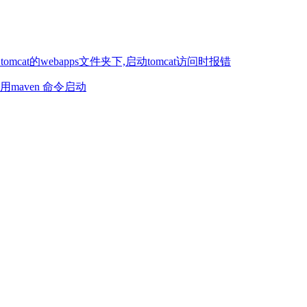
mcat的webapps文件夹下,启动tomcat访问时报错
用maven 命令启动