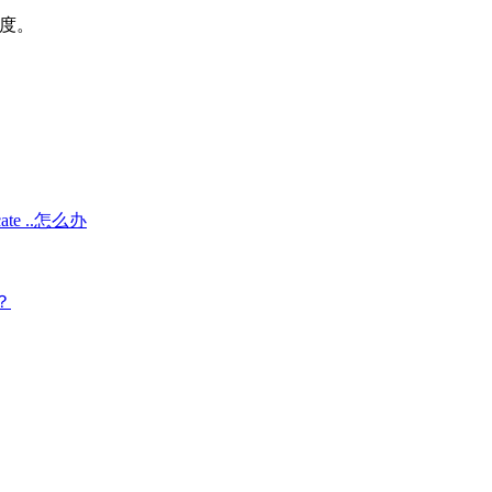
比宽度。
ocate ..怎么办
;？